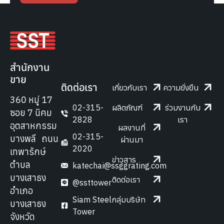
สำนักงาน
ขาย
ติดต่อเรา
เกี่ยวกับเรา
ความยั่งยืน
360 หมู่ 17
02-315-
ผลิตภัณฑ์
ร่วมงานกับ
ซอย 7 นิคม
2828
เรา
อุตสาหกรรม
ผลงานที่
02-315-
บางพลี ถนน
ผ่านมา
2020
เทพารักษ์
ข่าวสาร
ตำบล
katechai@ssggrating.com
บางเสาธง
ติดต่อเรา
@ssttower
อำเภอ
Siam Steel
กลุ่มบริษัท
บางเสาธง
Tower
จังหวัด