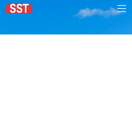
สายส่งไฟฟ้าแรงสูง 115 KV :
แยกหนองจาน – แยกห้วยบง /
การไฟฟ้าส่วนภูมิภาค (PEA)