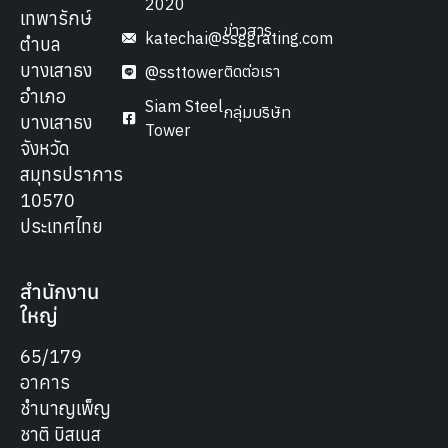
2020
เทพารักษ์
ข่าวสาร
katechai@ssggrating.com
ตำบล
บางเสาธง
ติดต่อเรา
@ssttower
อำเภอ
Siam Steel
กลุ่มบริษัท
บางเสาธง
Tower
จังหวัด
สมุทรปราการ
10570
ประเทศไทย
สำนักงาน
ใหญ่
65/179
อาคาร
ชำนาญเพ็ญ
ชาติ บิสเนส