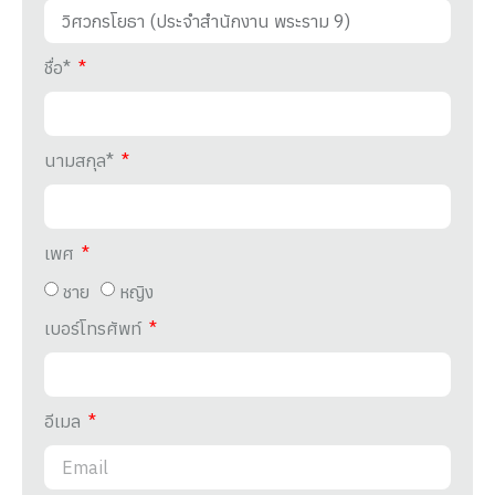
ชื่อ*
นามสกุล*
เพศ
ชาย
หญิง
เบอร์โทรศัพท์
อีเมล